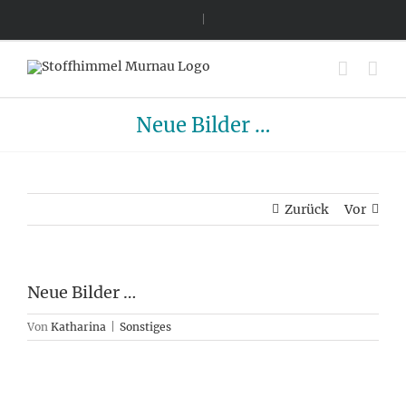
Zum
|
Inhalt
springen
Neue Bilder …
Zurück
Vor
Neue Bilder …
Von
Katharina
|
Sonstiges
Zeige
grösseres